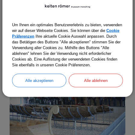
Sonntag
25.
Oktober
2026
14:00 Uhr
Öffentliche Führung durch die
Dauerausstellung
Um Ihnen ein optimales Benutzererlebnis zu bieten, verwenden
Kultbäumchen und Römerboote
wir auf dieser Webseite Cookies. Sie können über die
Cookie
Präferenzen
Ihre aktuelle Cookie Auswahl anpassen. Durch
das Betätigen des Buttons "Alle akzeptieren" stimmen Sie der
Verwendung aller Cookies zu. Mithilfe des Buttons "Alle
ablehnen" lehnen Sie der Verwendung nicht erforderlicher
Cookies ab. Eine Auflistung der verwendeten Cookies finden
Sie ebenfalls in unseren Cookie Präferenzen.
Alle akzeptieren
Alle ablehnen