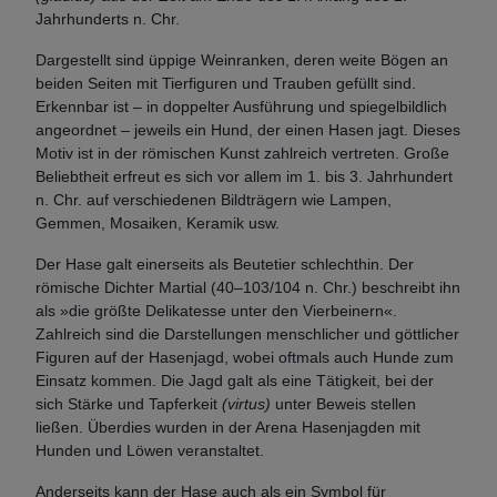
Jahrhunderts n. Chr.
Dargestellt sind üppige Weinranken, deren weite Bögen an
beiden Seiten mit Tierfiguren und Trauben gefüllt sind.
Erkennbar ist – in doppelter Ausführung und spiegelbildlich
angeordnet – jeweils ein Hund, der einen Hasen jagt. Dieses
Motiv ist in der römischen Kunst zahlreich vertreten. Große
Beliebtheit erfreut es sich vor allem im 1. bis 3. Jahrhundert
n. Chr. auf verschiedenen Bildträgern wie Lampen,
Gemmen, Mosaiken, Keramik usw.
Der Hase galt einerseits als Beutetier schlechthin. Der
römische Dichter Martial (40–103/104 n. Chr.) beschreibt ihn
als »die größte Delikatesse unter den Vierbeinern«.
Zahlreich sind die Darstellungen menschlicher und göttlicher
Figuren auf der Hasenjagd, wobei oftmals auch Hunde zum
Einsatz kommen. Die Jagd galt als eine Tätigkeit, bei der
sich Stärke und Tapferkeit
(virtus)
unter Beweis stellen
ließen. Überdies wurden in der Arena Hasenjagden mit
Hunden und Löwen veranstaltet.
Anderseits kann der Hase auch als ein Symbol für