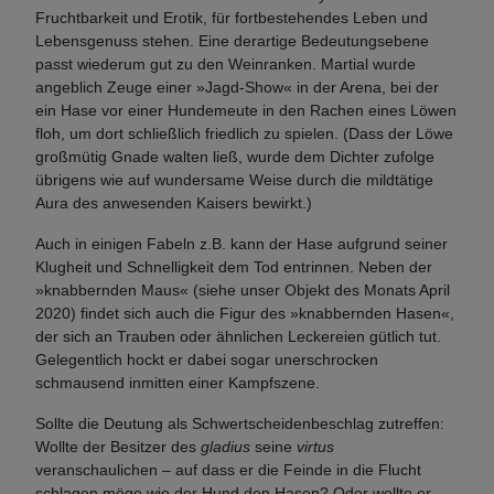
Fruchtbarkeit und Erotik, für fortbestehendes Leben und
Lebensgenuss stehen. Eine derartige Bedeutungsebene
passt wiederum gut zu den Weinranken. Martial wurde
angeblich Zeuge einer »Jagd-Show« in der Arena, bei der
ein Hase vor einer Hundemeute in den Rachen eines Löwen
floh, um dort schließlich friedlich zu spielen. (Dass der Löwe
großmütig Gnade walten ließ, wurde dem Dichter zufolge
übrigens wie auf wundersame Weise durch die mildtätige
Aura des anwesenden Kaisers bewirkt.)
Auch in einigen Fabeln z.B. kann der Hase aufgrund seiner
Klugheit und Schnelligkeit dem Tod entrinnen. Neben der
»knabbernden Maus« (siehe unser Objekt des Monats April
2020) findet sich auch die Figur des »knabbernden Hasen«,
der sich an Trauben oder ähnlichen Leckereien gütlich tut.
Gelegentlich hockt er dabei sogar unerschrocken
schmausend inmitten einer Kampfszene.
Sollte die Deutung als Schwertscheidenbeschlag zutreffen:
Wollte der Besitzer des
gladius
seine
virtus
veranschaulichen – auf dass er die Feinde in die Flucht
schlagen möge wie der Hund den Hasen? Oder wollte er