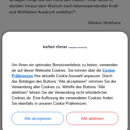
darüber hinaus dem Wunsch nach lebensspendender Kraft
und Wohlleben Ausdruck verleihen?
Markus Strathaus
Literatur
H. Schönberger, Kastell Oberstimm. Die Grabungen von
1968 bis 1971, Limesforschungen 18 (Berlin 1978) 185 Kat.
B 413 mit Taf. 29 und 43
Um Ihnen ein optimales Benutzererlebnis zu bieten, verwenden
wir auf dieser Webseite Cookies. Sie können über die
Cookie
Präferenzen
Ihre aktuelle Cookie Auswahl anpassen. Durch
Zurück zur Übersicht
das Betätigen des Buttons "Alle akzeptieren" stimmen Sie der
Verwendung aller Cookies zu. Mithilfe des Buttons "Alle
ablehnen" lehnen Sie der Verwendung nicht erforderlicher
Cookies ab. Eine Auflistung der verwendeten Cookies finden
Sie ebenfalls in unseren Cookie Präferenzen.
Weitere Infos
Alle akzeptieren
Alle ablehnen