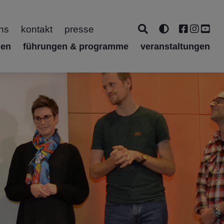
ns
kontakt
presse
gen
führungen & programme
veranstaltungen
Bayern mittendrin / Foto: Melanie Arzenheimer