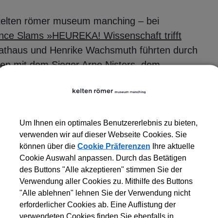
kelten römer museum manching – bei
nce Slams »HEUREKA! Wissenschaft trifft
athaus und Henrike Wachsmuth führten durch
ten mit dem Sieger Arne Nisters, dem
er, Patrick Günter Hanisch und Denise
 und Slammer aus diversen
Um Ihnen ein optimales Benutzererlebnis zu bieten,
nur gutgelaunte 150 Gäste, sondern auch
verwenden wir auf dieser Webseite Cookies. Sie
e. Ihre Berichte finden sich hier:
können über die
Cookie Präferenzen
Ihre aktuelle
Cookie Auswahl anpassen. Durch das Betätigen
des Buttons "Alle akzeptieren" stimmen Sie der
Verwendung aller Cookies zu. Mithilfe des Buttons
"Alle ablehnen" lehnen Sie der Verwendung nicht
ing
erforderlicher Cookies ab. Eine Auflistung der
verwendeten Cookies finden Sie ebenfalls in