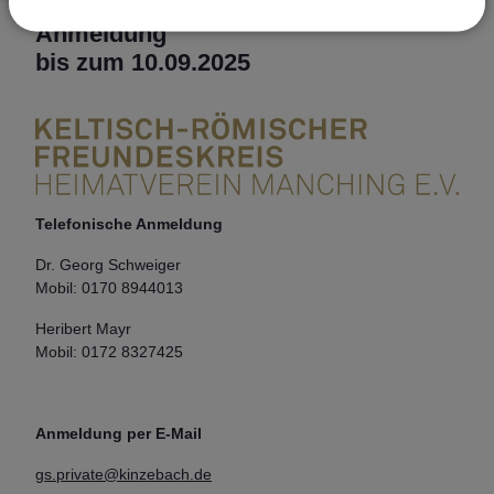
Anmeldung
bis zum 10.09.2025
Telefonische Anmeldung
Dr. Georg Schweiger
Mobil: 0170 8944013
Heribert Mayr
Mobil: 0172 8327425
Anmeldung per E-Mail
gs.private@kinzebach.de