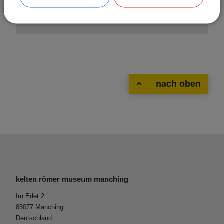
nach oben
kelten römer museum manching
Im Erlet 2
85077 Manching
Deutschland